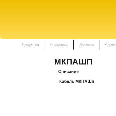
Продукция
О компании
Доставка
Справо
МКПАШП
Описание
Кабель МКПАШп