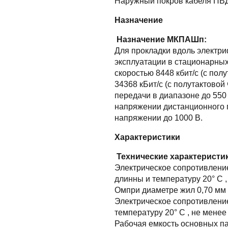
Наружный покров кабеля ПВ
Назначение
Назначение МКПАШп:
Для прокладки вдоль электр
эксплуатации в стационарны
скоростью 8448 кбит/с (с пол
34368 кБит/с (с полутактовой
передачи в диапазоне до 55
напряжении дистанционного п
напряжении до 1000 В.
Характеристики
Технические характерист
Электрическое сопротивление
длинны и температуру 20° C ,
Ом
при диаметре жил 0,70 мм 
Электрическое сопротивление
температуру 20° C , не мене
Рабочая емкость основных па